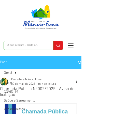
Post
Geral
Prefeitura Mâncio Lima
Geral
20 de mai. de 2025
1 min de leitura
Chamada Pública N°002/2025 - Aviso de
COVID-19
licitação
Saúde e Saneamento
Vacinômetros