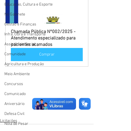
Educação, Cultura e Esporte
No Gabinete
Gestão e Finanças
Chamada Pública N°002/2025 - 
Infra, Obra e Transporte
Atendimento especializado para 
Assistência Social
pacientes acamados
Comunidade
Comprar
Agricultura e Produção
Meio Ambiente
Concursos
Comunicado
Aniversário
Defesa Civil
Licitações
Nota de Pesar