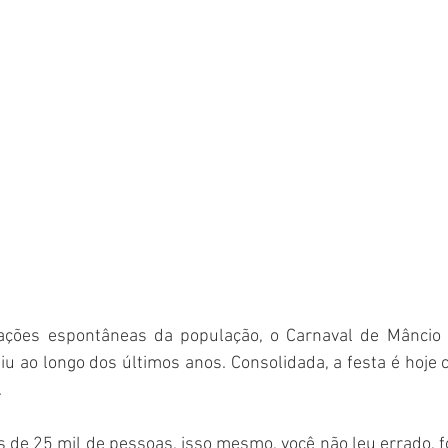
ações espontâneas da população, o Carnaval de Mâncio 
uiu ao longo dos últimos anos. Consolidada, a festa é hoje
.
 de 25 mil de pessoas, isso mesmo, você não leu errado, f