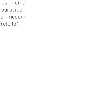
ros , uma 
articipar. 
ão medem 
efeito".