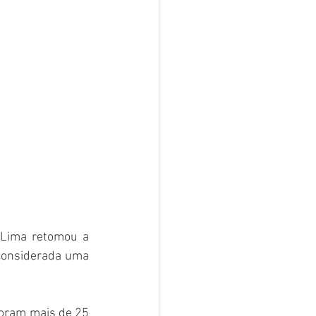
Lima retomou a 
 considerada uma 
oram mais de 25 