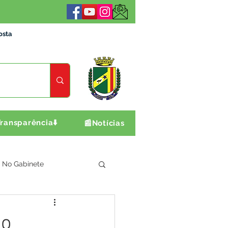
osta
ransparência⬇️
📰Notícias
No Gabinete
ultura e Produção
do