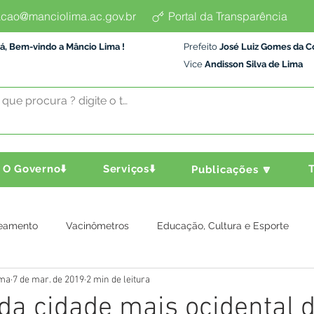
cao@manciolima.ac.gov.br
Portal da Transparência
á, Bem-vindo a Mâncio Lima !
Prefeito
José Luiz Gomes da C
Vice
Andisson Silva de Lima
O Governo⬇️
Serviços⬇️
T
Publicações 🔽
eamento
Vacinômetros
Educação, Cultura e Esporte
ima
7 de mar. de 2019
2 min de leitura
a e Transporte
Assistência Social
Comunidade
Agric
da cidade mais ocidental 