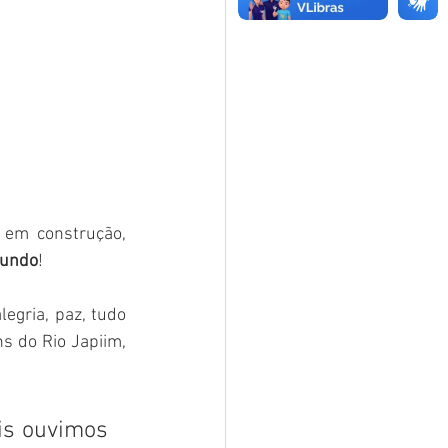
 em construção, 
mundo
! 
egria, paz, tudo 
 do Rio Japiim, 
is ouvimos 