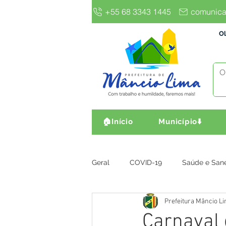
+55 68 3343 1445
comunica
Ol
🏠Início
Município⬇️
Geral
COVID-19
Saúde e San
Prefeitura Mâncio L
Gestão e Finanças
Infra, Obr
Carnaval 