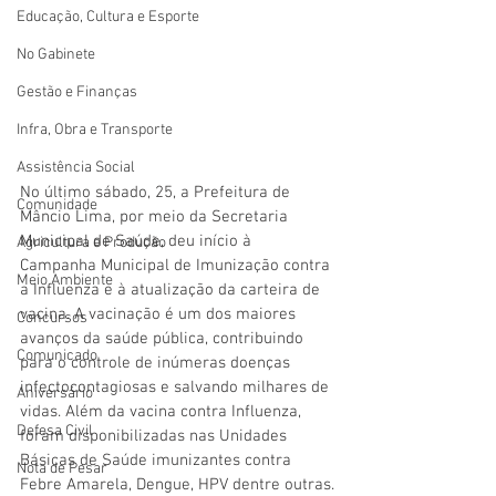
Educação, Cultura e Esporte
No Gabinete
Gestão e Finanças
Infra, Obra e Transporte
Assistência Social
No último sábado, 25, a Prefeitura de 
Comunidade
Mâncio Lima, por meio da Secretaria 
Municipal de Saúde, deu início à 
Agricultura e Produção
Campanha Municipal de Imunização contra 
Meio Ambiente
a Influenza e à atualização da carteira de 
vacina. A vacinação é um dos maiores 
Concursos
avanços da saúde pública, contribuindo 
Comunicado
para o controle de inúmeras doenças 
infectocontagiosas e salvando milhares de 
Aniversário
vidas. Além da vacina contra Influenza, 
Defesa Civil
foram disponibilizadas nas Unidades 
Básicas de Saúde imunizantes contra 
Nota de Pesar
Febre Amarela, Dengue, HPV dentre outras.