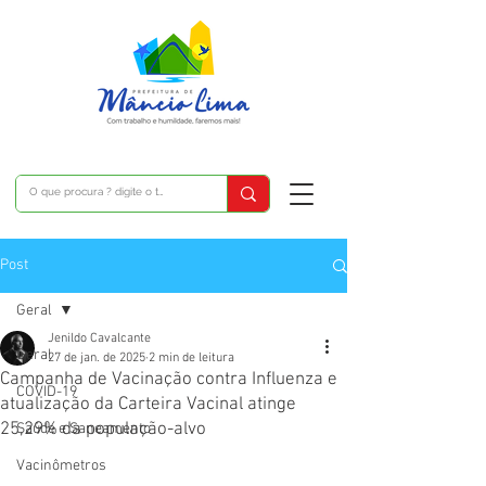
Post
Geral
Jenildo Cavalcante
Geral
27 de jan. de 2025
2 min de leitura
Campanha de Vacinação contra Influenza e
COVID-19
atualização da Carteira Vacinal atinge
25,29% da população-alvo
Saúde e Saneamento
Vacinômetros