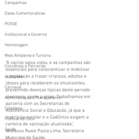
Campanhas
Datas Comemorativas
POSSE
Institucional e Governo
Homenagem
Meio Ambiente e Turismo
“A vacina salva vidas, e as campanhas são 
Convênios e Parcerias
essenciais para conscientizar e mobilizar 
a população a trazer crianças, adultos e 
Licitações
idosos para receberem os imunizantes, 
Carnaval
prevenindo doenças típicas deste período 
invernoso, como a gripe. Trabalhamos em 
Administração e Planejamento
parceria com as Secretarias de 
Cidadania
Assistência Social e Educação, já que a 
matrícula escolar e o CadÚnico exigem a 
Festival do Coco
carteira de vacinação atualizada”, 
Saúde
destacou Rusie Paula Lima, Secretária 
Municipal de Saúde.