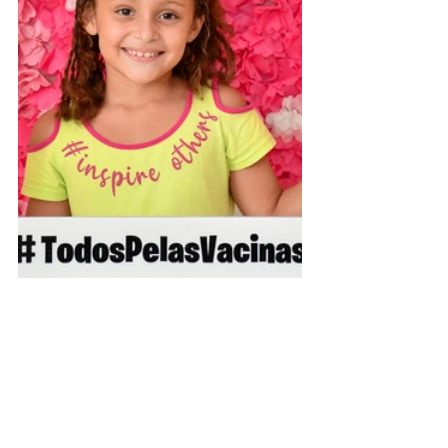
Assessoria de Comunicação Social
Jenildo Cavalcante
Imagens: Evandro Ibernon
Saúde e Saneamento
Vacinômetros