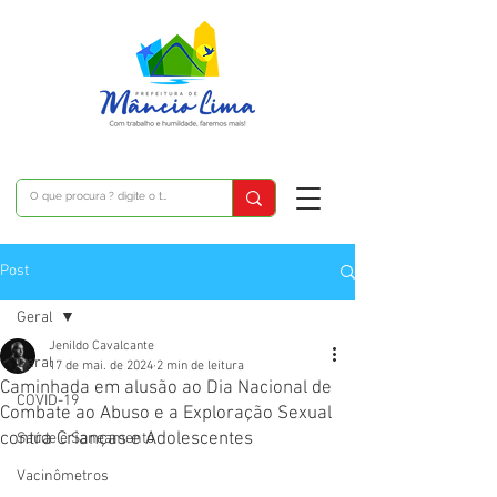
Post
Geral
Jenildo Cavalcante
Geral
17 de mai. de 2024
2 min de leitura
Caminhada em alusão ao Dia Nacional de
COVID-19
Combate ao Abuso e a Exploração Sexual
contra Crianças e Adolescentes
Saúde e Saneamento
Vacinômetros