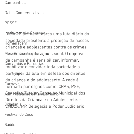
Campanhas
Datas Comemorativas
POSSE
Institucional e Governo
O dia 18 de maio marca uma luta diária da 
sociedade brasileira: a proteção de nossas 
Homenagem
crianças e adolescentes contra os crimes 
de abuso e exploração sexual. O objetivo 
Meio Ambiente e Turismo
da campanha é sensibilizar, informar, 
Convênios e Parcerias
mobilizar e convidar toda sociedade a 
participar da luta em defesa dos direitos 
Licitações
da criança e do adolescente. A rede é 
Carnaval
formada por órgãos como: CRAS, PSE, 
Conselho Tutelar, Conselho Municipal dos 
Administração e Planejamento
Direitos da Criança e do Adolescente. - 
Cidadania
CMDCA, MP, Delegacia e Poder Judiciário.
Festival do Coco
Saúde