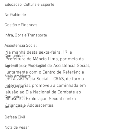
Educação, Cultura e Esporte
No Gabinete
Gestão e Finanças
Infra, Obra e Transporte
Assistência Social
Na manhã desta sexta-feira, 17, a 
Comunidade
Prefeitura de Mâncio Lima, por meio da 
Secretaria Municipal de Assistência Social, 
Agricultura e Produção
juntamente com o Centro de Referência 
Meio Ambiente
em Assistência Social – CRAS, de forma 
intersetorial, promoveu a caminhada em 
Concursos
alusão ao Dia Nacional de Combate ao 
Comunicado
Abuso e a Exploração Sexual contra 
Crianças e Adolescentes.
Aniversário
Defesa Civil
Nota de Pesar