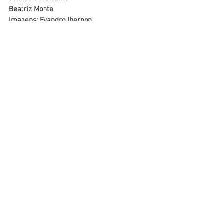
Beatriz Monte
Imagens: Evandro Ibernon
Assistência Social
Campanhas
Educação, Cultura e Esporte
Ver tudo
Posts recentes