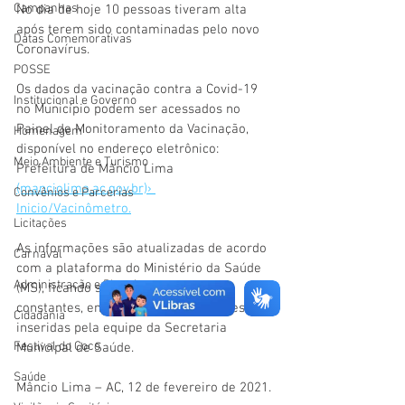
Campanhas
No dia de hoje 10 pessoas tiveram alta 
após terem sido contaminadas pelo novo 
Datas Comemorativas
Coronavírus.
POSSE
Os dados da vacinação contra a Covid-19 
Institucional e Governo
no Município podem ser acessados no 
Painel de Monitoramento da Vacinação, 
Homenagem
disponível no endereço eletrônico: 
Meio Ambiente e Turismo
Prefeitura de Mâncio Lima 
(manciolima.ac.gov.br)› 
Convênios e Parcerias
Inicio/Vacinômetro.
Licitações
As informações são atualizadas de acordo 
Carnaval
com a plataforma do Ministério da Saúde 
Administração e Planejamento
(MS), ficando sujeitas a alterações 
constantes, em razão das informações 
Cidadania
inseridas pela equipe da Secretaria 
Festival do Coco
Municipal de Saúde. 
Saúde
Mâncio Lima – AC, 12 de fevereiro de 2021.