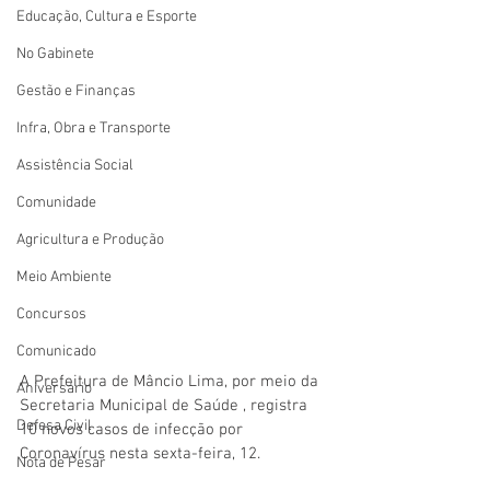
Educação, Cultura e Esporte
No Gabinete
Gestão e Finanças
Infra, Obra e Transporte
Assistência Social
Comunidade
Agricultura e Produção
Meio Ambiente
Concursos
Comunicado
A Prefeitura de Mâncio Lima, por meio da 
Aniversário
Secretaria Municipal de Saúde , registra 
Defesa Civil
10 novos casos de infecção por 
Coronavírus nesta sexta-feira, 12.  
Nota de Pesar