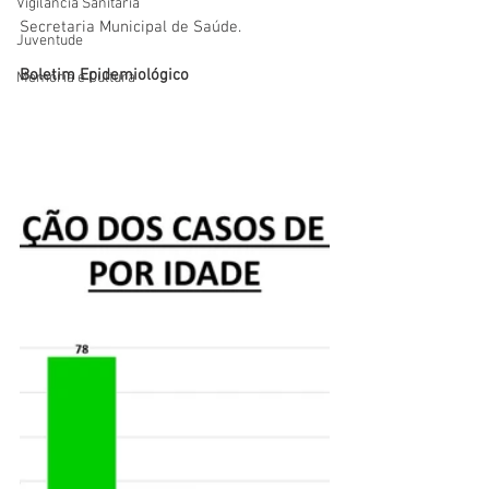
Vigilãncia Sanitária
Secretaria Municipal de Saúde.
Juventude
Boletim Epidemiológico
Memória e Cultura