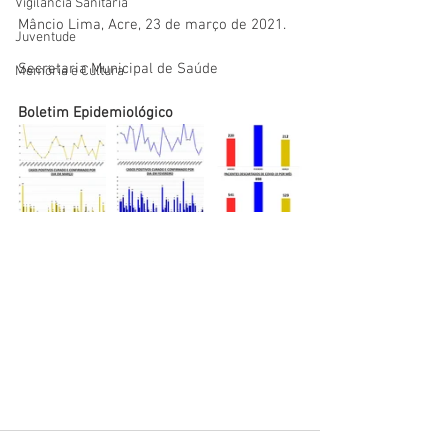
Vigilãncia Sanitária
Mâncio Lima, Acre, 23 de março de 2021.
Juventude
Secretaria Municipal de Saúde
Memória e Cultura
Boletim Epidemiológico