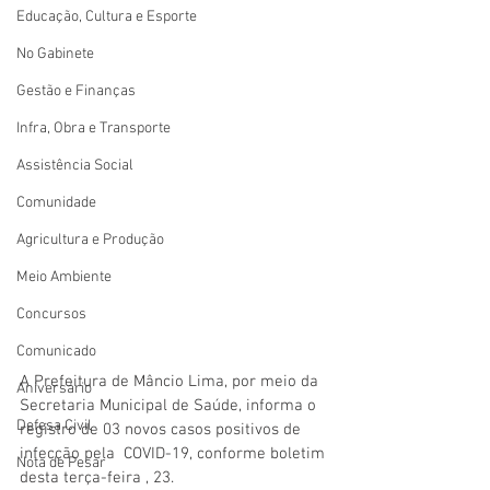
Educação, Cultura e Esporte
No Gabinete
Gestão e Finanças
Infra, Obra e Transporte
Assistência Social
Comunidade
Agricultura e Produção
Meio Ambiente
Concursos
Comunicado
A Prefeitura de Mâncio Lima, por meio da 
Aniversário
Secretaria Municipal de Saúde, informa o  
Defesa Civil
registro de 03 novos casos positivos de 
infecção pela  COVID-19, conforme boletim 
Nota de Pesar
desta terça-feira , 23.  