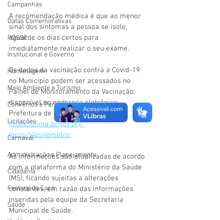
Campanhas
A recomendação médica é que ao menor 
Datas Comemorativas
sinal dos sintomas a pessoa se isole, 
aguarde os dias certos para 
POSSE
imediatamente realizar o seu exame.
Institucional e Governo
Os dados da vacinação contra a Covid-19 
Homenagem
no Município podem ser acessados no 
Meio Ambiente e Turismo
Painel de Monitoramento da Vacinação, 
disponível no endereço eletrônico: 
Convênios e Parcerias
Prefeitura de Mâncio Lima 
Licitações
(manciolima.ac.gov.br)› 
Inicio/Vacinômetro.
Carnaval
Administração e Planejamento
As informações são atualizadas de acordo 
com a plataforma do Ministério da Saúde 
Cidadania
(MS), ficando sujeitas a alterações 
Festival do Coco
constantes, em razão das informações 
inseridas pela equipe da Secretaria 
Saúde
Municipal de Saúde. 