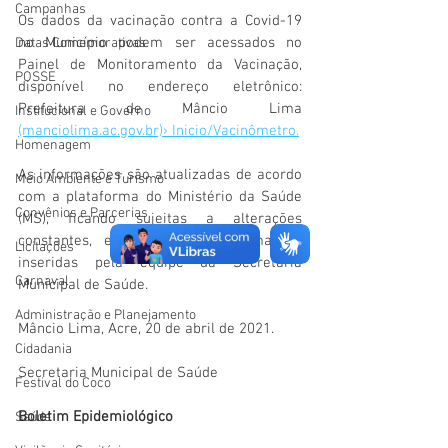
Campanhas
Os dados da vacinação contra a Covid-19 
no Município podem ser acessados no 
Datas Comemorativas
Painel de Monitoramento da Vacinação, 
POSSE
disponível no endereço eletrônico: 
Prefeitura de Mâncio Lima 
Institucional e Governo
(manciolima.ac.gov.br)› Inicio/Vacinômetro.
Homenagem
As informações são atualizadas de acordo 
Meio Ambiente e Turismo
com a plataforma do Ministério da Saúde 
Convênios e Parcerias
(MS), ficando sujeitas a alterações 
constantes, em razão das informações 
Licitações
inseridas pela equipe da Secretaria 
Carnaval
Municipal de Saúde. 
Administração e Planejamento
Mâncio Lima, Acre, 20 de abril de 2021.
Cidadania
Secretaria Municipal de Saúde
Festival do Coco
Boletim Epidemiológico
Saúde