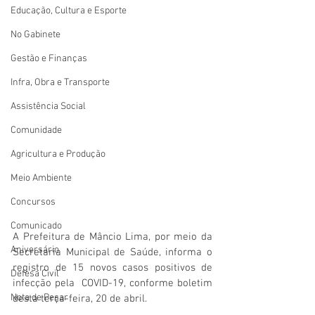
Educação, Cultura e Esporte
No Gabinete
Gestão e Finanças
Infra, Obra e Transporte
Assistência Social
Comunidade
Agricultura e Produção
Meio Ambiente
Concursos
Comunicado
A Prefeitura de Mâncio Lima, por meio da 
Aniversário
Secretaria Municipal de Saúde, informa o 
registro de 15 novos casos positivos de 
Defesa Civil
infecção pela  COVID-19, conforme boletim 
Nota de Pesar
desta terça-feira, 20 de abril. 