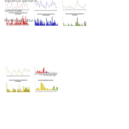
Vigilãncia Sanitária
Juventude
Memória e Cultura