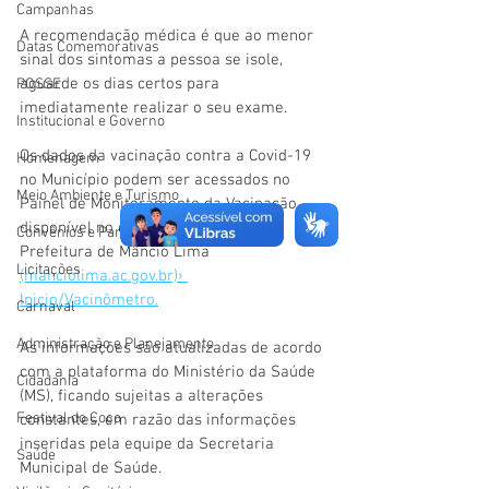
Campanhas
A recomendação médica é que ao menor 
Datas Comemorativas
sinal dos sintomas a pessoa se isole, 
aguarde os dias certos para 
POSSE
imediatamente realizar o seu exame. 
Institucional e Governo
Os dados da vacinação contra a Covid-19 
Homenagem
no Município podem ser acessados no 
Meio Ambiente e Turismo
Painel de Monitoramento da Vacinação, 
disponível no endereço eletrônico: 
Convênios e Parcerias
Prefeitura de Mâncio Lima 
Licitações
(manciolima.ac.gov.br)› 
Inicio/Vacinômetro.
Carnaval
Administração e Planejamento
As informações são atualizadas de acordo 
com a plataforma do Ministério da Saúde 
Cidadania
(MS), ficando sujeitas a alterações 
Festival do Coco
constantes, em razão das informações 
inseridas pela equipe da Secretaria 
Saúde
Municipal de Saúde. 