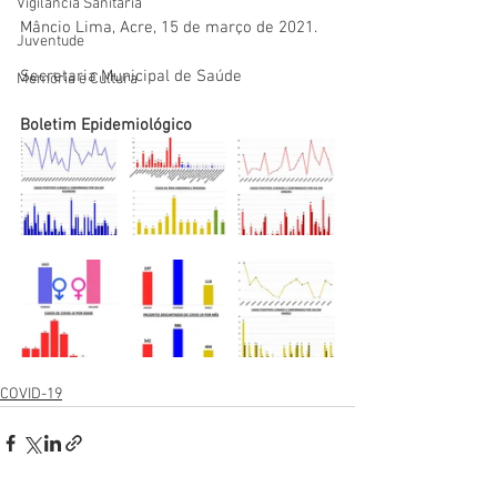
Vigilãncia Sanitária
Mâncio Lima, Acre, 15 de março de 2021.
Juventude
Secretaria Municipal de Saúde
Memória e Cultura
Boletim Epidemiológico
COVID-19