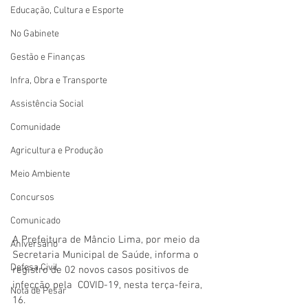
Educação, Cultura e Esporte
No Gabinete
Gestão e Finanças
Infra, Obra e Transporte
Assistência Social
Comunidade
Agricultura e Produção
Meio Ambiente
Concursos
Comunicado
A Prefeitura de Mâncio Lima, por meio da 
Aniversário
Secretaria Municipal de Saúde, informa o  
Defesa Civil
registro de 02 novos casos positivos de 
infecção pela  COVID-19, nesta terça-feira,  
Nota de Pesar
16.  