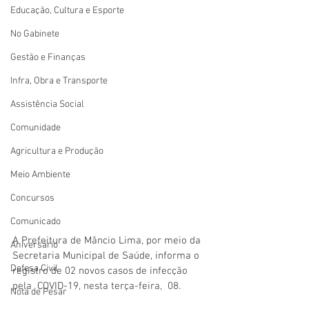
Educação, Cultura e Esporte
No Gabinete
Gestão e Finanças
Infra, Obra e Transporte
Assistência Social
Comunidade
Agricultura e Produção
Meio Ambiente
Concursos
Comunicado
A Prefeitura de Mâncio Lima, por meio da 
Aniversário
Secretaria Municipal de Saúde, informa o 
Defesa Civil
registro de 02 novos casos de infecção 
pela  COVID-19, nesta terça-feira,  08.  
Nota de Pesar