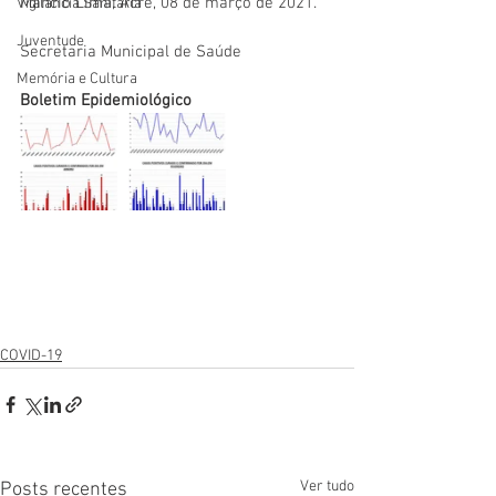
Mâncio Lima, Acre, 08 de março de 2021.
Vigilãncia Sanitária
Juventude
Secretaria Municipal de Saúde
Memória e Cultura
Boletim Epidemiológico
COVID-19
Ver tudo
Posts recentes