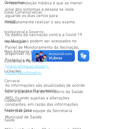
Campanhas
A recomendação médica é que ao menor 
sinal dos sintomas a pessoa se isole, 
Datas Comemorativas
aguarde os dias certos para 
imediatamente realizar o seu exame. 
POSSE
Institucional e Governo
Os dados da vacinação contra a Covid-19 
no Município podem ser acessados no 
Homenagem
Painel de Monitoramento da Vacinação, 
Meio Ambiente e Turismo
disponível no endereço eletrônico: 
Prefeitura de Mâncio Lima 
Convênios e Parcerias
(manciolima.ac.gov.br)› 
Licitações
Inicio/Vacinômetro.
Carnaval
As informações são atualizadas de acordo 
Administração e Planejamento
com a plataforma do Ministério da Saúde 
(MS), ficando sujeitas a alterações 
Cidadania
constantes, em razão das informações 
Festival do Coco
inseridas pela equipe da Secretaria 
Municipal de Saúde. 
Saúde