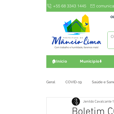
+55 68 3343 1445
comunica
Ol
🏠Início
Município⬇️
Geral
COVID-19
Saúde e San
Jenildo Cavalcante
1
Gestão e Finanças
Infra, Obr
Boletim C