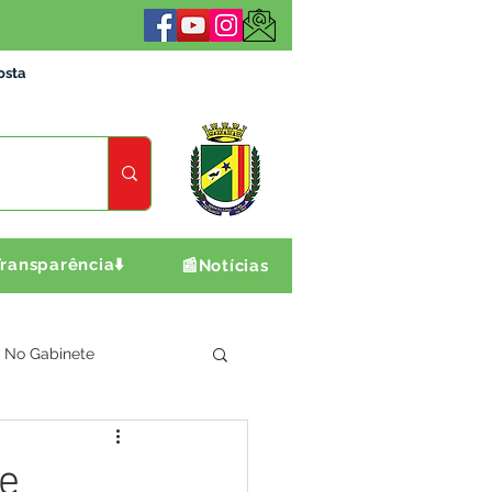
osta
ransparência⬇️
📰Notícias
No Gabinete
ultura e Produção
de