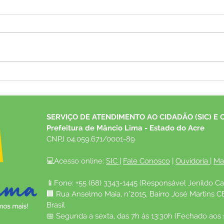
Arraiá da Saúde Itinerante
Pref
apresenta quadrilha junina e
conv
realiza diversos atendimentos
anos 
em saúde
contr
SERVIÇO DE ATENDIMENTO AO CIDADÃO (SIC) E 
Prefeitura de Mâncio Lima - Estado do Acre
CNPJ 04.059.671/0001-89
💻Acesso online: 
SIC 
| 
Fale Conosco
 | 
Ouvidoria
| 
Ma
📱Fone: +55 (68) 3343-1445 (Responsável Jenildo Ca
🏢 Rua Anselmo Maia, n°2015, Bairro José Martins C
Brasil
📅 Segunda a sexta, das 7h às 13:30h (Fechado aos