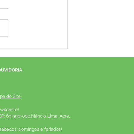
eitura de Mâncio Lima
oca pessoas acima de 50
para 4ª dose da vacina
a a Covid-19
OUVIDORIA
pa do Site
valcante)
EP: 69.990-000.Mâncio Lima, Acre, 
 sábados, domingos e feriados)