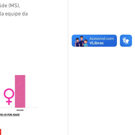
úde (MS), 
la equipe da 