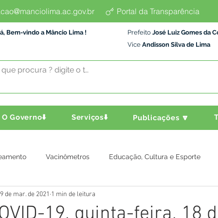
cao@manciolima.ac.gov.br
Portal da Transparência
á, Bem-vindo a Mâncio Lima !
Prefeito
José Luiz Gomes da C
Vice
Andisson Silva de Lima
O Governo⬇️
Serviços⬇️
T
Publicações 🔽
eamento
Vacinômetros
Educação, Cultura e Esporte
9 de mar. de 2021
1 min de leitura
a e Transporte
Assistência Social
Comunidade
Agric
OVID-19, quinta-feira, 18 