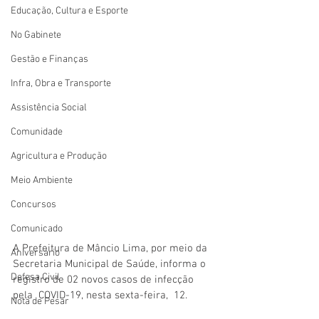
Educação, Cultura e Esporte
No Gabinete
Gestão e Finanças
Infra, Obra e Transporte
Assistência Social
Comunidade
Agricultura e Produção
Meio Ambiente
Concursos
Comunicado
A Prefeitura de Mâncio Lima, por meio da 
Aniversário
Secretaria Municipal de Saúde, informa o 
Defesa Civil
registro de 02 novos casos de infecção 
pela  COVID-19, nesta sexta-feira,  12.  
Nota de Pesar