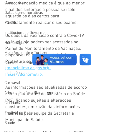
Campanhas
A recomendação médica é que ao menor 
sinal dos sintomas a pessoa se isole, 
Datas Comemorativas
aguarde os dias certos para 
imediatamente realizar o seu exame. 
POSSE
Institucional e Governo
Os dados da vacinação contra a Covid-19 
no Município podem ser acessados no 
Homenagem
Painel de Monitoramento da Vacinação, 
Meio Ambiente e Turismo
disponível no endereço eletrônico: 
Prefeitura de Mâncio Lima 
Convênios e Parcerias
(manciolima.ac.gov.br)› 
Licitações
Inicio/Vacinômetro.
Carnaval
As informações são atualizadas de acordo 
Administração e Planejamento
com a plataforma do Ministério da Saúde 
(MS), ficando sujeitas a alterações 
Cidadania
constantes, em razão das informações 
Festival do Coco
inseridas pela equipe da Secretaria 
Municipal de Saúde. 
Saúde