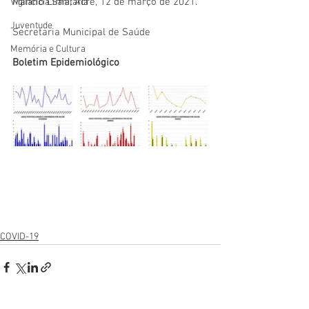
Mâncio Lima, Acre, 12 de março de 2021.
Vigilãncia Sanitária
Juventude
Secretaria Municipal de Saúde
Memória e Cultura
Boletim Epidemiológico
COVID-19