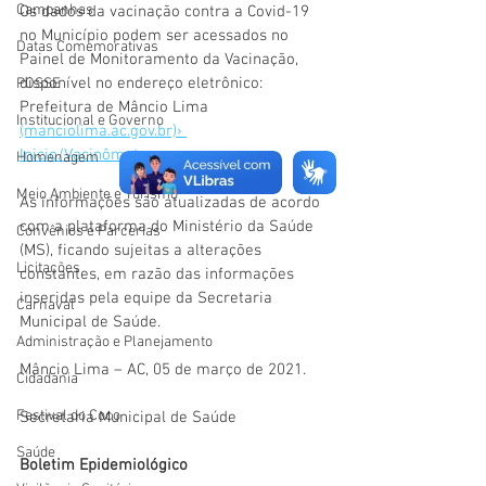
Campanhas
Os dados da vacinação contra a Covid-19 
no Município podem ser acessados no 
Datas Comemorativas
Painel de Monitoramento da Vacinação, 
disponível no endereço eletrônico: 
POSSE
Prefeitura de Mâncio Lima 
Institucional e Governo
(manciolima.ac.gov.br)› 
Inicio/Vacinômetro.
Homenagem
Meio Ambiente e Turismo
As informações são atualizadas de acordo 
com a plataforma do Ministério da Saúde 
Convênios e Parcerias
(MS), ficando sujeitas a alterações 
Licitações
constantes, em razão das informações 
inseridas pela equipe da Secretaria 
Carnaval
Municipal de Saúde. 
Administração e Planejamento
Mâncio Lima – AC, 05 de março de 2021.
Cidadania
Festival do Coco
Secretaria Municipal de Saúde
Saúde
Boletim Epidemiológico