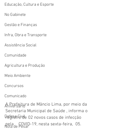
Educação, Cultura e Esporte
No Gabinete
Gestão e Finanças
Infra, Obra e Transporte
Assistência Social
Comunidade
Agricultura e Produção
Meio Ambiente
Concursos
Comunicado
A Prefeitura de Mâncio Lima, por meio da 
Aniversário
Secretaria Municipal de Saúde , informa o 
Defesa Civil
registro de 02 novos casos de infecção 
pela    COVID-19, nesta sexta-feira,  05.  
Nota de Pesar