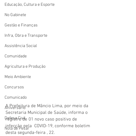
Educação, Cultura e Esporte
No Gabinete
Gestão e Finanças
Infra, Obra e Transporte
Assistência Social
Comunidade
Agricultura e Produção
Meio Ambiente
Concursos
Comunicado
A Prefeitura de Mâncio Lima, por meio da 
Aniversário
Secretaria Municipal de Saúde, informa o  
Defesa Civil
registro de 01 novo caso positivo de 
infecção pela  COVID-19, conforme boletim 
Nota de Pesar
desta segunda-feira , 22.  