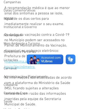
Campanhas
A recomendação médica é que ao menor 
Datas Comemorativas
sinal dos sintomas a pessoa se isole, 
aguarde os dias certos para 
POSSE
imediatamente realizar o seu exame.
Institucional e Governo
Os dados da vacinação contra a Covid-19 
Homenagem
no Município podem ser acessados no 
Meio Ambiente e Turismo
Painel de Monitoramento da Vacinação, 
disponível no endereço eletrônico: 
Convênios e Parcerias
Prefeitura de Mâncio Lima 
Licitações
(manciolima.ac.gov.br)› 
Inicio/Vacinômetro.
Carnaval
Administração e Planejamento
As informações são atualizadas de acordo 
com a plataforma do Ministério da Saúde 
Cidadania
(MS), ficando sujeitas a alterações 
Festival do Coco
constantes, em razão das informações 
inseridas pela equipe da Secretaria 
Saúde
Municipal de Saúde. 