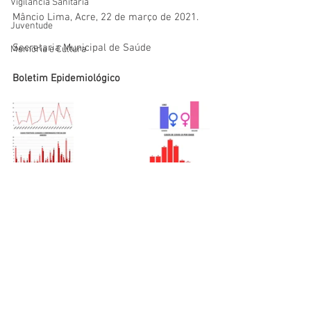
Vigilãncia Sanitária
Mâncio Lima, Acre, 22 de março de 2021.
Juventude
Secretaria Municipal de Saúde
Memória e Cultura
Boletim Epidemiológico