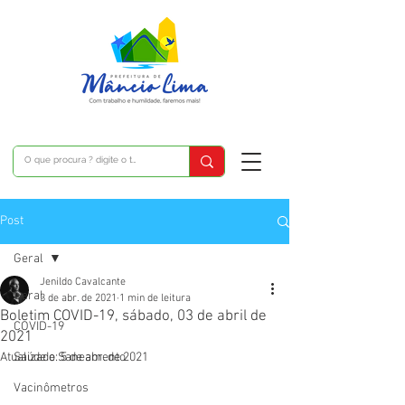
Post
Geral
Jenildo Cavalcante
Geral
3 de abr. de 2021
1 min de leitura
Boletim COVID-19, sábado, 03 de abril de
COVID-19
2021
Atualizado:
Saúde e Saneamento
5 de abr. de 2021
Vacinômetros