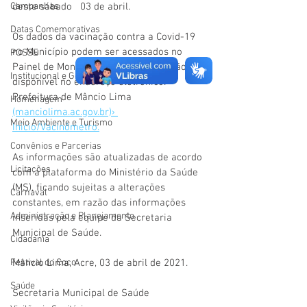
deste sábado   03 de abril. 
Campanhas
Datas Comemorativas
Os dados da vacinação contra a Covid-19 
no Município podem ser acessados no 
POSSE
Painel de Monitoramento da Vacinação, 
Institucional e Governo
disponível no endereço eletrônico: 
Prefeitura de Mâncio Lima 
Homenagem
(manciolima.ac.gov.br)› 
Meio Ambiente e Turismo
Inicio/Vacinômetro.
Convênios e Parcerias
As informações são atualizadas de acordo 
Licitações
com a plataforma do Ministério da Saúde 
(MS), ficando sujeitas a alterações 
Carnaval
constantes, em razão das informações 
Administração e Planejamento
inseridas pela equipe da Secretaria 
Municipal de Saúde. 
Cidadania
Mâncio Lima, Acre, 03 de abril de 2021.
Festival do Coco
Saúde
Secretaria Municipal de Saúde