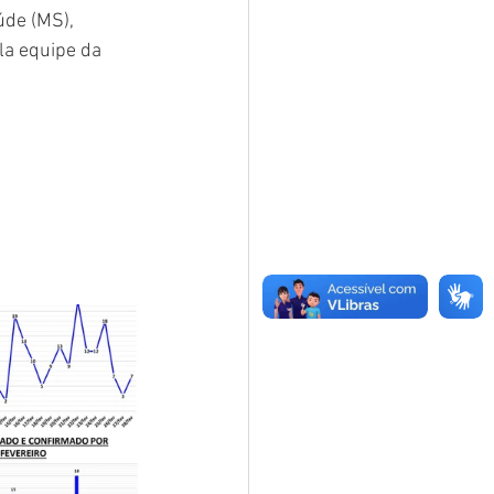
úde (MS), 
la equipe da 