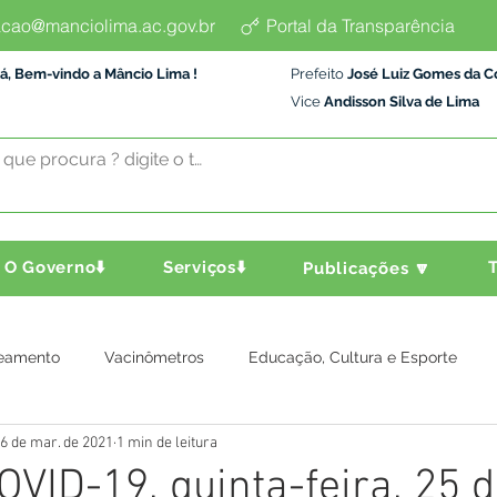
cao@manciolima.ac.gov.br
Portal da Transparência
á, Bem-vindo a Mâncio Lima !
Prefeito
José Luiz Gomes da C
Vice
Andisson Silva de Lima
O Governo⬇️
Serviços⬇️
T
Publicações 🔽
eamento
Vacinômetros
Educação, Cultura e Esporte
6 de mar. de 2021
1 min de leitura
a e Transporte
Assistência Social
Comunidade
Agric
OVID-19, quinta-feira, 25 