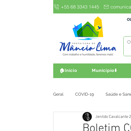
+55 68 3343 1445
comunica
Ol
🏠Início
Município⬇️
Geral
COVID-19
Saúde e San
Jenildo Cavalcante
2
Gestão e Finanças
Infra, Obr
Boletim C