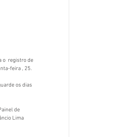
o  registro de 
a-feira , 25.  
uarde os dias 
ainel de 
âncio Lima 