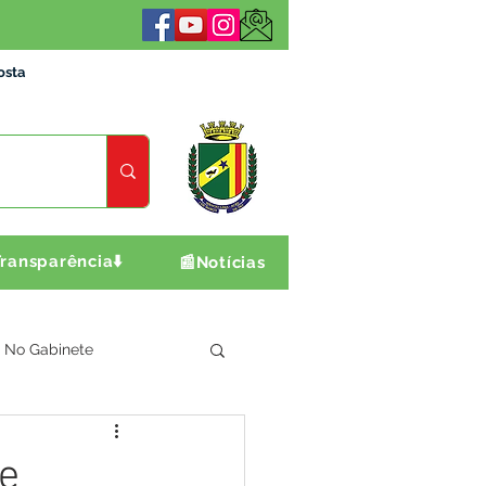
osta
ransparência⬇️
📰Notícias
No Gabinete
ultura e Produção
de