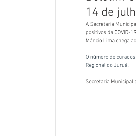
14 de jul
Meio Ambiente
Concursos
A Secretaria Municip
positivos da COVID-19
Datas Comemorativas
POSS
Mâncio Lima chega ao
O número de curados 
Convênios e Parcerias
Licita
Regional do Juruá.
Secretaria Municipal
Saúde
Vigilãncia Sanitária