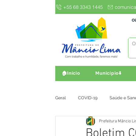
+55 68 3343 1445
comunica
Ol
🏠Início
Município⬇️
Geral
COVID-19
Saúde e San
Prefeitura Mâncio L
Gestão e Finanças
Infra, Obr
Boletim C