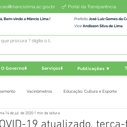
cao@manciolima.ac.gov.br
Portal da Transparência
á, Bem-vindo a Mâncio Lima !
Prefeito
José Luiz Gomes da C
Vice
Andisson Silva de Lima
O Governo⬇️
Serviços⬇️
T
Publicações 🔽
eamento
Vacinômetros
Educação, Cultura e Esporte
ima
14 de jul. de 2020
1 min de leitura
a e Transporte
Assistência Social
Comunidade
Agric
OVID-19 atualizado, terça-f