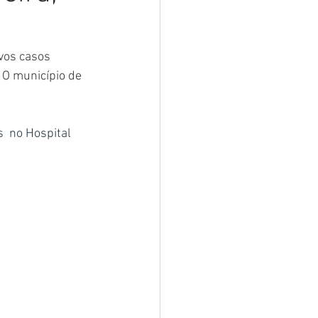
sar
Campanhas
vos casos 
 O município de 
e e Turismo
 no Hospital 
nia
Festival do Coco