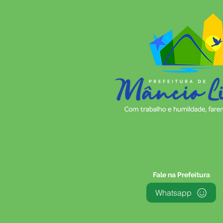
entregou 18 sistemas de
abastecimento de água em
comunidades rurais
Fale na Prefeitura
Whatsapp