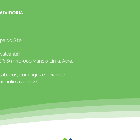
cializado da APAE ao
ípio e beneficia dezenas
OUVIDORIA
mílias
pa do Site
valcante)
EP: 69.990-000.Mâncio Lima, Acre, 
 sábados, domingos e feriados)
nciolima.ac.gov.br