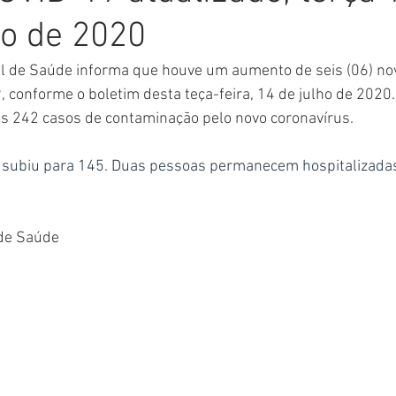
ho de 2020
Comunicado
Aniversário
Defesa Civil
Nota de Pe
al de Saúde informa que houve um aumento de seis (06) no
, conforme o boletim desta teça-feira, 14 de julho de 2020.
E
Institucional e Governo
Homenagem
Meio Ambient
s 242 casos de contaminação pelo novo coronavírus.
subiu para 145. Duas pessoas permanecem hospitalizadas 
ções
Carnaval
Administração e Planejamento
Cidada
 de Saúde