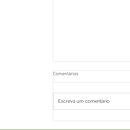
Comentários
Escreva um comentário
Em 19 meses de gestão,
Prefeitura de Mâncio Lima já