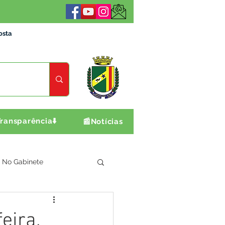
osta
ransparência⬇️
📰Notícias
No Gabinete
ultura e Produção
eira,