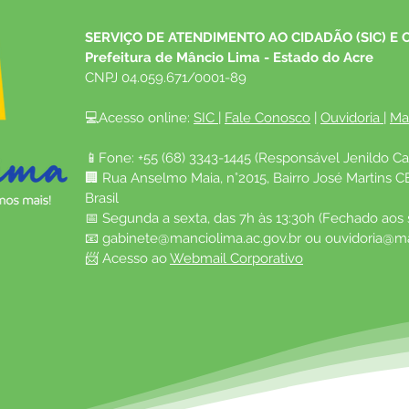
ampliar abastecimento de água
espe
e beneficiar cerca de 14 mil
munic
SERVIÇO DE ATENDIMENTO AO CIDADÃO (SIC) E 
moradores
de fa
Prefeitura de Mâncio Lima - Estado do Acre
CNPJ 04.059.671/0001-89
💻Acesso online: 
SIC 
| 
Fale Conosco
 | 
Ouvidoria
| 
Ma
📱Fone: +55 (68) 3343-1445 (Responsável Jenildo Ca
🏢 Rua Anselmo Maia, n°2015, Bairro José Martins C
Brasil
📅 Segunda a sexta, das 7h às 13:30h (Fechado aos
📧 
gabinete@manciolima.ac.gov.br
 ou 
ouvidoria@ma
📨 Acesso ao 
Webmail Corporativo