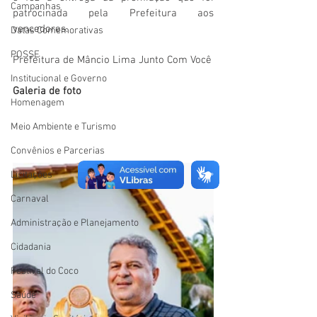
Campanhas
patrocinada pela Prefeitura aos 
vencedores.
Datas Comemorativas
POSSE
Prefeitura de Mâncio Lima Junto Com Você
Institucional e Governo
Galeria de foto
Homenagem
Meio Ambiente e Turismo
Convênios e Parcerias
Licitações
Carnaval
Administração e Planejamento
Cidadania
Festival do Coco
Saúde