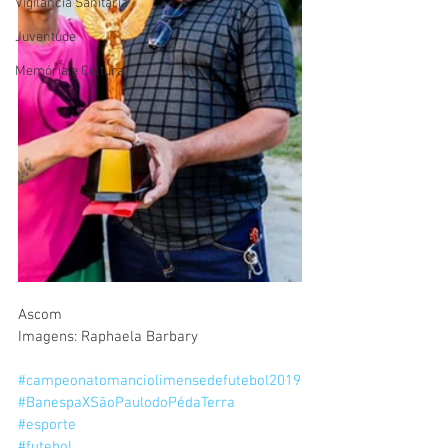
Vigilãncia Sanitária
Juventude
Memória e Cultura
Ascom
Imagens: Raphaela Barbary
#campeonatomanciolimensedefutebol2019
#BanespaXSãoPaulodoPédaTerra
#esporte
#futebol