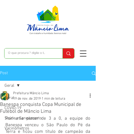
Post
Geral
Prefeitura Mâncio Lima
Geral
19 de nov. de 2019
1 min de leitura
Banespa conquista Copa Municipal de
COVID-19
Futebol de Mâncio Lima
Saúde e Saneamento
Por uma placar de 3 a 0, a equipe do 
Banespa venceu o São Paulo do Pé da 
Vacinômetros
Terra e ficou com título de campeão da 