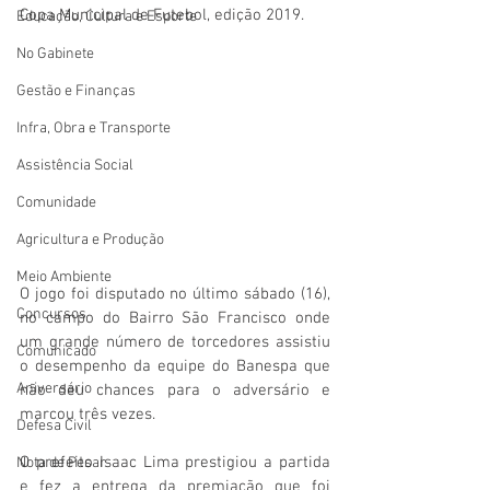
Copa Municipal de Futebol, edição 2019.
Educação, Cultura e Esporte
No Gabinete
Gestão e Finanças
Infra, Obra e Transporte
Assistência Social
Comunidade
Agricultura e Produção
Meio Ambiente
O jogo foi disputado no último sábado (16), 
Concursos
no campo do Bairro São Francisco onde 
um grande número de torcedores assistiu 
Comunicado
o desempenho da equipe do Banespa que 
Aniversário
não deu chances para o adversário e 
marcou três vezes.
Defesa Civil
O prefeito Isaac Lima prestigiou a partida 
Nota de Pesar
e fez a entrega da premiação que foi 