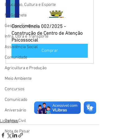
Educação, Cultura e Esporte
No Gabinete
Gestão e Finanças
Concorrência 002/2025 - 
Construção de Centro de Atenção 
Infra, Obra e Transporte
Psicossocial
Assistência Social
Comprar
Comunidade
Agricultura e Produção
Meio Ambiente
Concursos
Comunicado
Aniversário
Defesa Civil
Licitações
Nota de Pesar