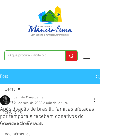
Post
Geral
Jenildo Cavalcante
Geral
21 de set. de 2023
2 min de leitura
Após doação de brasilit, famílias afetadas
COVID-19
por temporais recebem donativos do
Governo do Estado
Saúde e Saneamento
Vacinômetros