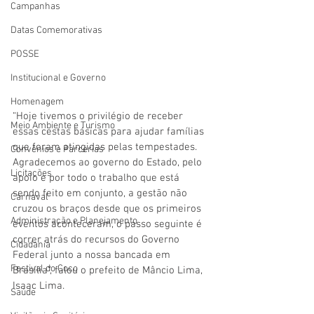
Campanhas
Datas Comemorativas
POSSE
Institucional e Governo
Homenagem
“Hoje tivemos o privilégio de receber 
Meio Ambiente e Turismo
essas cestas básicas para ajudar famílias 
que foram atingidas pelas tempestades. 
Convênios e Parcerias
Agradecemos ao governo do Estado, pelo 
Licitações
apoio e por todo o trabalho que está 
sendo feito em conjunto, a gestão não 
Carnaval
cruzou os braços desde que os primeiros 
Administração e Planejamento
eventos aconteceram, o passo seguinte é 
correr atrás do recursos do Governo 
Cidadania
Federal junto a nossa bancada em 
Festival do Coco
Brasília”, falou o prefeito de Mâncio Lima, 
Isaac Lima.
Saúde