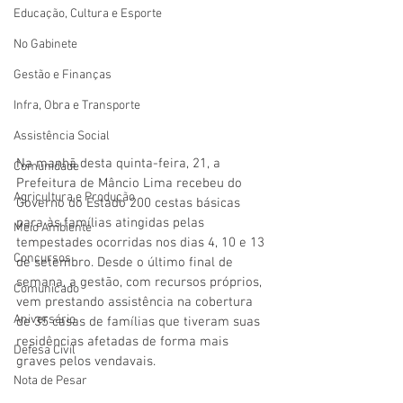
Educação, Cultura e Esporte
No Gabinete
Gestão e Finanças
Infra, Obra e Transporte
Assistência Social
Na manhã desta quinta-feira, 21, a 
Comunidade
Prefeitura de Mâncio Lima recebeu do 
Agricultura e Produção
Governo do Estado 200 cestas básicas 
para às famílias atingidas pelas 
Meio Ambiente
tempestades ocorridas nos dias 4, 10 e 13 
Concursos
de setembro. Desde o último final de 
semana, a gestão, com recursos próprios, 
Comunicado
vem prestando assistência na cobertura 
Aniversário
de 35 casas de famílias que tiveram suas 
residências afetadas de forma mais 
Defesa Civil
graves pelos vendavais.
Nota de Pesar