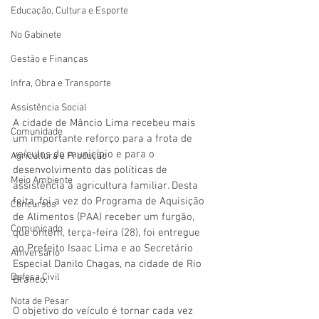
Educação, Cultura e Esporte
No Gabinete
Gestão e Finanças
Infra, Obra e Transporte
Assistência Social
A cidade de Mâncio Lima recebeu mais 
Comunidade
um importante reforço para a frota de 
veículos do município e para o 
Agricultura e Produção
desenvolvimento das políticas de 
Meio Ambiente
assistência a agricultura familiar. Desta 
feita, foi a vez do Programa de Aquisição 
Concursos
de Alimentos (PAA) receber um furgão, 
Comunicado
que ontem, terça-feira (28), foi entregue 
ao Prefeito Isaac Lima e ao Secretário 
Aniversário
Especial Danilo Chagas, na cidade de Rio 
Defesa Civil
Branco. 
Nota de Pesar
O objetivo do veículo é tornar cada vez 