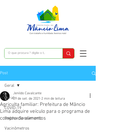
Post
Geral
Jenildo Cavalcante
Geral
29 de set. de 2021
2 min de leitura
Agriculta familiar: Prefeitura de Mâncio
COVID-19
Lima adquire veículo para o programa de
compra de alimentos
Saúde e Saneamento
Vacinômetros