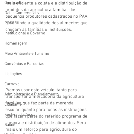
Campanhas
mais eficiente a coleta e a distribuição de 
produtos da agricultura familiar dos 
Datas Comemorativas
pequenos produtores cadastrados no PAA, 
garantindo a qualidade dos alimentos que 
POSSE
chegam as famílias e instituições.
Institucional e Governo
Homenagem
Meio Ambiente e Turismo
Convênios e Parcerias
Licitações
Carnaval
“Vamos usar este veículo, tanto para 
Administração e Planejamento
transportar a mercadoria da agricultura 
familiar, que faz parte da merenda 
Cidadania
escolar, quanto para todas as instituições 
Festival do Coco
que fazem parte do referido programa de 
compra e distribuição de alimentos. Será 
Saúde
mais um reforço para agricultura do 