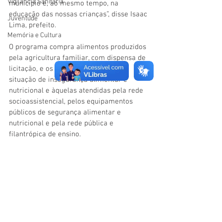
Vigilãncia Sanitária
município e, ao mesmo tempo, na 
educação das nossas crianças”, disse Isaac 
Juventude
Lima, prefeito. 
Memória e Cultura
O programa compra alimentos produzidos 
pela agricultura familiar, com dispensa de 
licitação, e os destina às pessoas em 
situação de insegurança alimentar e 
nutricional e àquelas atendidas pela rede 
socioassistencial, pelos equipamentos 
públicos de segurança alimentar e 
nutricional e pela rede pública e 
filantrópica de ensino.