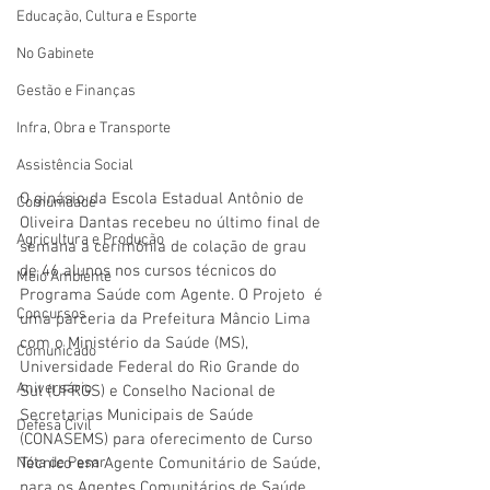
Educação, Cultura e Esporte
No Gabinete
Gestão e Finanças
Infra, Obra e Transporte
Assistência Social
O ginásio da Escola Estadual Antônio de 
Comunidade
Oliveira Dantas recebeu no último final de 
Agricultura e Produção
semana a cerimônia de colação de grau 
de 46 alunos nos cursos técnicos do 
Meio Ambiente
Programa Saúde com Agente. O Projeto  é 
Concursos
uma parceria da Prefeitura Mâncio Lima 
com o Ministério da Saúde (MS), 
Comunicado
Universidade Federal do Rio Grande do 
Aniversário
Sul (UFRGS) e Conselho Nacional de 
Secretarias Municipais de Saúde 
Defesa Civil
(CONASEMS) para oferecimento de Curso 
Nota de Pesar
Técnico em Agente Comunitário de Saúde, 
para os Agentes Comunitários de Saúde 