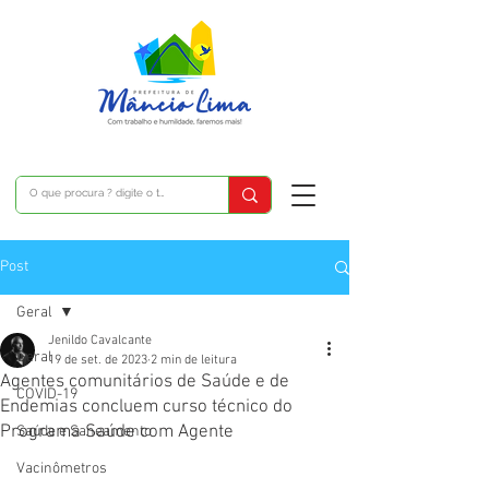
Post
Geral
Jenildo Cavalcante
Geral
19 de set. de 2023
2 min de leitura
Agentes comunitários de Saúde e de
COVID-19
Endemias concluem curso técnico do
Programa Saúde com Agente
Saúde e Saneamento
Vacinômetros