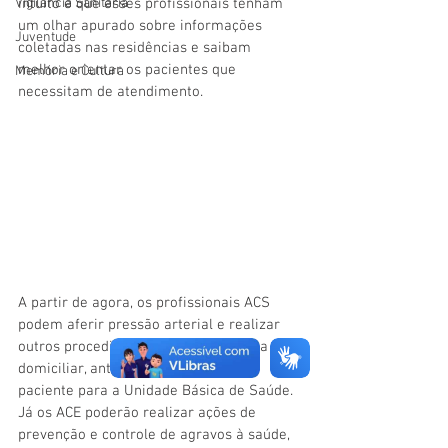
intuito é que esses profissionais tenham 
Vigilãncia Sanitária
um olhar apurado sobre informações 
Juventude
coletadas nas residências e saibam 
melhor orientar os pacientes que 
Memória e Cultura
necessitam de atendimento.
A partir de agora, os profissionais ACS 
podem aferir pressão arterial e realizar 
outros procedimentos durante a visita 
domiciliar, antes de encaminhar um 
paciente para a Unidade Básica de Saúde. 
Já os ACE poderão realizar ações de 
prevenção e controle de agravos à saúde, 