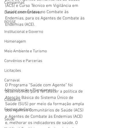
Campanhas
(ACS) e Curso Técnico em Vigilância em 
Saúde com Ênfase no Combate às 
Datas Comemorativas
Endemias, para os Agentes de Combate às 
POSSE
Endemias (ACE).
Institucional e Governo
Homenagem
Meio Ambiente e Turismo
Convênios e Parcerias
Licitações
Carnaval
O Programa “Saúde com Agente” foi 
Administração e Planejamento
desenvolvido para fortalecer a política de 
Atenção Básica do Sistema Único de 
Cidadania
Saúde (SUS) por meio da formação ampla 
Festival do Coco
dos Agentes Comunitários de Saúde (ACS) 
e Agentes de Combate às Endemias (ACE) 
Saúde
e, melhorar os indicadores de saúde. O 