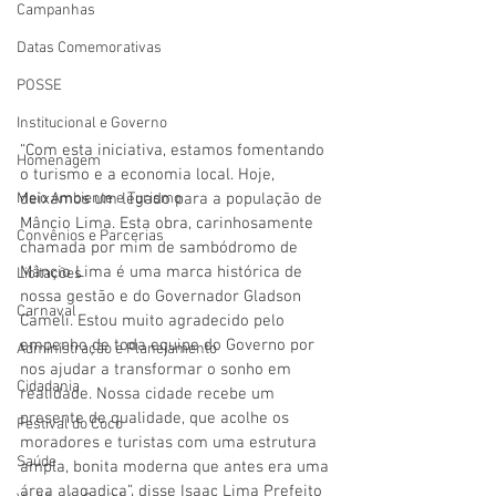
Campanhas
Datas Comemorativas
POSSE
Institucional e Governo
“Com esta iniciativa, estamos fomentando 
Homenagem
o turismo e a economia local. Hoje, 
deixamos um legado para a população de 
Meio Ambiente e Turismo
Mâncio Lima. Esta obra, carinhosamente 
Convênios e Parcerias
chamada por mim de sambódromo de 
Mâncio Lima é uma marca histórica de 
Licitações
nossa gestão e do Governador Gladson 
Carnaval
Cameli. Estou muito agradecido pelo 
empenho de toda equipe do Governo por 
Administração e Planejamento
nos ajudar a transformar o sonho em 
Cidadania
realidade. Nossa cidade recebe um 
presente de qualidade, que acolhe os 
Festival do Coco
moradores e turistas com uma estrutura 
Saúde
ampla, bonita moderna que antes era uma 
área alagadiça”, disse Isaac Lima Prefeito 