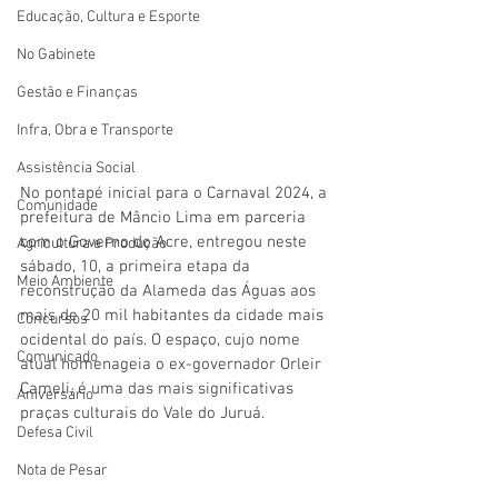
Educação, Cultura e Esporte
No Gabinete
Gestão e Finanças
Infra, Obra e Transporte
Assistência Social
No pontapé inicial para o Carnaval 2024, a 
Comunidade
prefeitura de Mâncio Lima em parceria 
com o Governo do Acre, entregou neste 
Agricultura e Produção
sábado, 10, a primeira etapa da 
Meio Ambiente
reconstrução da Alameda das Águas aos 
mais de 20 mil habitantes da cidade mais 
Concursos
ocidental do país. O espaço, cujo nome 
Comunicado
atual homenageia o ex-governador Orleir 
Cameli, é uma das mais significativas 
Aniversário
praças culturais do Vale do Juruá.
Defesa Civil
Nota de Pesar