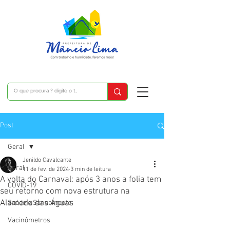
Post
Geral
Jenildo Cavalcante
Geral
11 de fev. de 2024
3 min de leitura
A volta do Carnaval: após 3 anos a folia tem
COVID-19
seu retorno com nova estrutura na
Alameda das Águas
Saúde e Saneamento
Vacinômetros