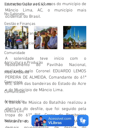
comemoração aos 41 anos do município de 
Educação, Cultura e Esporte
Mâncio Lima, AC, o município mais 
No Gabinete
ocidental do Brasil. 
Gestão e Finanças
Infra, Obra e Transporte
Assistência Social
Comunidade
A solenidade teve início com o 
Agricultura e Produção
hasteamento do Pavilhão Nacional, 
realizado pelo Coronel EDUARDO LEMOS 
Meio Ambiente
PEREIRA DE ALMEIDA, Comandante do 61º 
Concursos
BIS, além das bandeiras do Estado do Acre 
e do Município de Mâncio Lima. 
Comunicado
Aniversário
A Banda de Música do Batalhão realizou a 
abertura do desfile, que foi seguido pela 
Defesa Civil
tropa do 61º BIS, Corpo de Bombeiros 
Nota de Pesar
Militares do Estado do Acre (CBMAC) e 
demais grupamentos de desfile do 