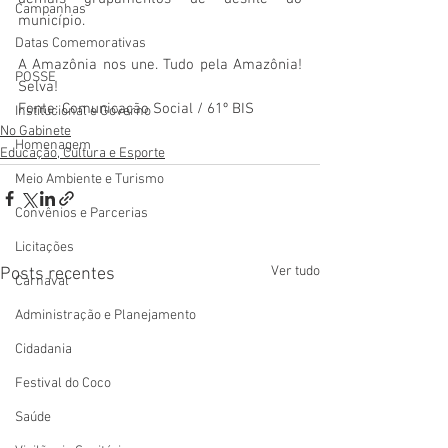
Campanhas
município.
Datas Comemorativas
A Amazônia nos une. Tudo pela Amazônia! 
POSSE
Selva!
Fonte: Comunicação Social / 61º BIS
Institucional e Governo
No Gabinete
Homenagem
Educação, Cultura e Esporte
Meio Ambiente e Turismo
Convênios e Parcerias
Licitações
Ver tudo
Posts recentes
Carnaval
Administração e Planejamento
Cidadania
Festival do Coco
Saúde