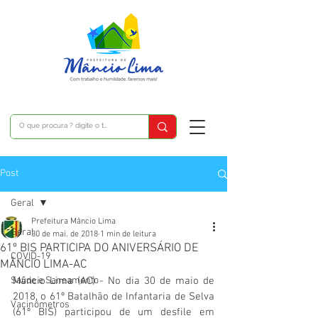
Post
Geral
Prefeitura Mâncio Lima
Geral
30 de mai. de 2018
1 min de leitura
61º BIS PARTICIPA DO ANIVERSÁRIO DE
COVID-19
MÂNCIO LIMA-AC
Saúde e Saneamento
Mâncio Lima (AC) - No dia 30 de maio de 
2018, o 61º Batalhão de Infantaria de Selva 
Vacinômetros
(61º BIS) participou de um desfile em 