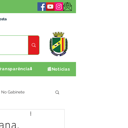
osta
ransparência⬇️
📰Notícias
No Gabinete
ultura e Produção
ana.