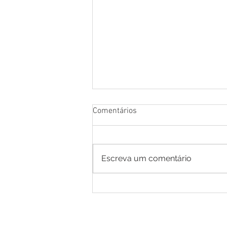
Comentários
Escreva um comentário
Prefeitura de Mâncio Lima
anuncia Neto Brito como
primeira atração da VI Edição
do Festival do Coco 2026