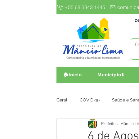
+55 68 3343 1445
comunica
Ol
🏠Início
Município⬇️
Geral
COVID-19
Saúde e San
Prefeitura Mâncio L
Gestão e Finanças
Infra, Obr
6 de Agos