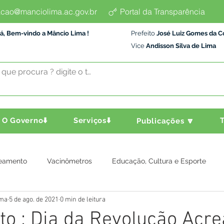
cao@manciolima.ac.gov.br
Portal da Transparência
á, Bem-vindo a Mâncio Lima !
Prefeito
José Luiz Gomes da C
Vice
Andisson Silva de Lima
O Governo⬇️
Serviços⬇️
T
Publicações 🔽
eamento
Vacinômetros
Educação, Cultura e Esporte
ima
5 de ago. de 2021
0 min de leitura
a e Transporte
Assistência Social
Comunidade
Agric
to : Dia da Revolução Acre