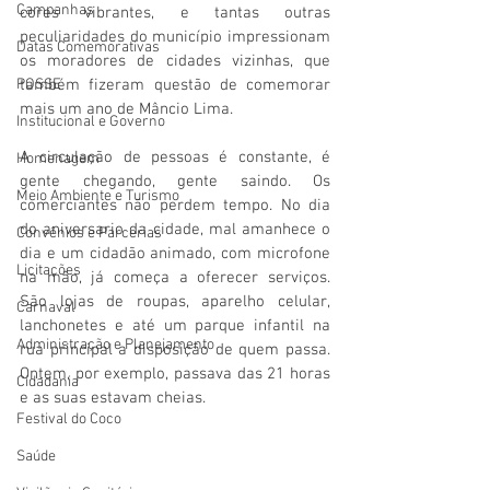
Campanhas
cores vibrantes, e tantas outras 
peculiaridades do município impressionam 
Datas Comemorativas
os moradores de cidades vizinhas, que 
POSSE
também fizeram questão de comemorar 
mais um ano de Mâncio Lima.
Institucional e Governo
A circulação de pessoas é constante, é 
Homenagem
gente chegando, gente saindo. Os 
Meio Ambiente e Turismo
comerciantes não perdem tempo. No dia 
do aniversario da cidade, mal amanhece o 
Convênios e Parcerias
dia e um cidadão animado, com microfone 
Licitações
na mão, já começa a oferecer serviços. 
São lojas de roupas, aparelho celular, 
Carnaval
lanchonetes e até um parque infantil na 
Administração e Planejamento
rua principal a disposição de quem passa. 
Ontem, por exemplo, passava das 21 horas 
Cidadania
e as suas estavam cheias.
Festival do Coco
Saúde