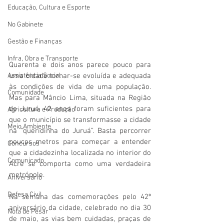
Educação, Cultura e Esporte
No Gabinete
Gestão e Finanças
Infra, Obra e Transporte
Quarenta e dois anos parece pouco para 
Assistência Social
uma cidade tornar-se evoluída e adequada 
às condições de vida de uma população. 
Comunidade
Mas para Mâncio Lima, situada na Região 
do Juruá, 42 anos foram suficientes para 
Agricultura e Produção
que o município se transformasse a cidade 
Meio Ambiente
na “queridinha do Juruá”. Basta percorrer 
poucos metros para começar a entender 
Concursos
que a cidadezinha localizada no interior do 
Comunicado
Acre se comporta como uma verdadeira 
metrópole.
Aniversário
Defesa Civil
Na semana das comemorações pelo 42º 
aniversário da cidade, celebrado no dia 30 
Nota de Pesar
de maio, as vias bem cuidadas, praças de 