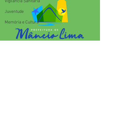
indígena
Vigilãncia Sanitária
Juventude
Memória e Cultura
SERVIÇO DE ATENDIMENTO AO 
CIDADÃO (SIC) E OUVIDORIA
Prefeitura de Mâncio Lima - Estado 
do Acre
CNPJ 04.059.671/0001-89
💻Acesso online: 
SIC 
| 
Fale Conosco
 | 
Ouvidoria
| 
Mapa do Site
📱Fone: +55 (68) 3343-1445 
(Responsável Jenildo Cavalcante)
🏢 Rua Anselmo Maia, n°2015, Bairro 
José Martins CEP: 69.990-000.Mâncio 