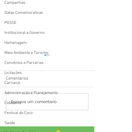
Campanhas
Datas Comemorativas
POSSE
Institucional e Governo
Homenagem
Meio Ambiente e Turismo
Convênios e Parcerias
Licitações
Comentários
Carnaval
Administração e Planejamento
Festival Atsa Puyanawa
12 de junho: Feli
Escreva um comentário
Cidadania
2026 tem início celebrando
Namorados!
Festival do Coco
a resistência, a
ancestralidade e o
Saúde
fortalecimento da cultura