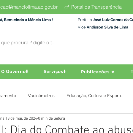
cao@manciolima.ac.gov.br
Portal da Transparência
á, Bem-vindo a Mâncio Lima !
Prefeito
José Luiz Gomes da C
Vice
Andisson Silva de Lima
O Governo⬇️
Serviços⬇️
T
Publicações 🔽
eamento
Vacinômetros
Educação, Cultura e Esporte
ima
18 de mai. de 2024
0 min de leitura
a e Transporte
Assistência Social
Comunidade
Agric
il: Dia do Combate ao abus