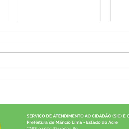
Festival Atsa Puyanawa 2026
12 de
tem início celebrando a
Namo
resistência, a ancestralidade e
o fortalecimento da cultura
indígena
SERVIÇO DE ATENDIMENTO AO CIDADÃO (SIC) E 
Prefeitura de Mâncio Lima - Estado do Acre
CNPJ 04.059.671/0001-89