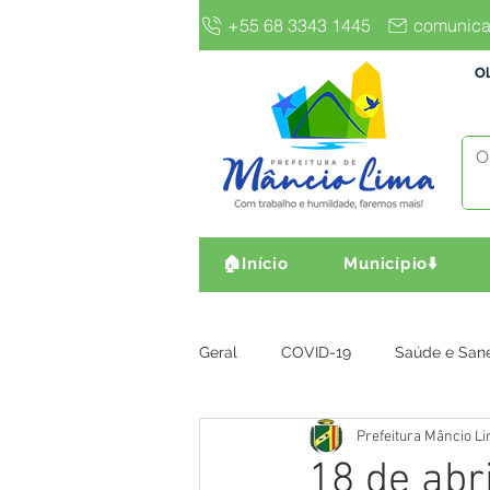
+55 68 3343 1445
comunica
Ol
🏠Início
Município⬇️
Geral
COVID-19
Saúde e San
Prefeitura Mâncio L
Gestão e Finanças
Infra, Obr
18 de abr