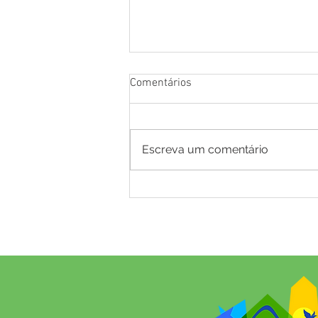
Comentários
Escreva um comentário
Prefeitura de Mâncio Lima
anuncia Neto Brito como
primeira atração da VI Edição
do Festival do Coco 2026