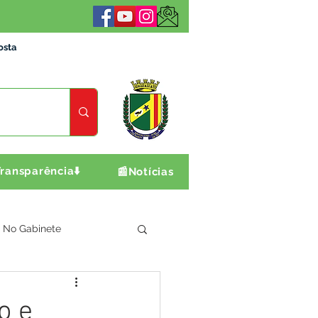
osta
ransparência⬇️
📰Notícias
No Gabinete
ultura e Produção
o e