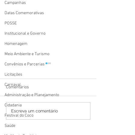
Campanhas
Datas Comemorativas
POSSE
Institucional e Governo
Homenagem
Meio Ambiente e Turismo
Convênios e Parcerias
Licitações
Carnaval
Comentários
Administração e Planejamento
Cidadania
Festival Atsa Puyanawa
12 de junho: Feli
Escreva um comentário
Festival do Coco
2026 tem início celebrando
Namorados!
a resistência, a
Saúde
ancestralidade e o