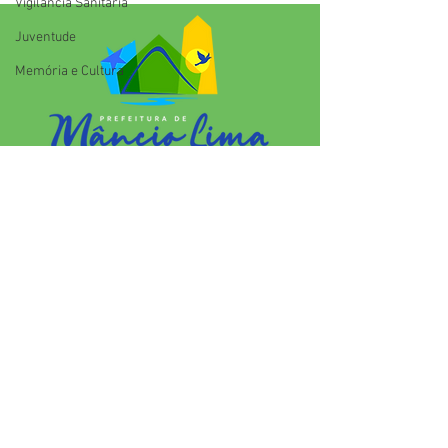
Vigilãncia Sanitária
fortalecimento da cultura
indígena
Juventude
Memória e Cultura
SERVIÇO DE ATENDIMENTO AO 
CIDADÃO (SIC) E OUVIDORIA
Prefeitura de Mâncio Lima - Estado 
do Acre
CNPJ 04.059.671/0001-89
💻Acesso online: 
SIC 
| 
Fale Conosco
 | 
Ouvidoria
| 
Mapa do Site
📱Fone: +55 (68) 3343-1445 
(Responsável Jenildo Cavalcante)
🏢 Rua Anselmo Maia, n°2015, Bairro 