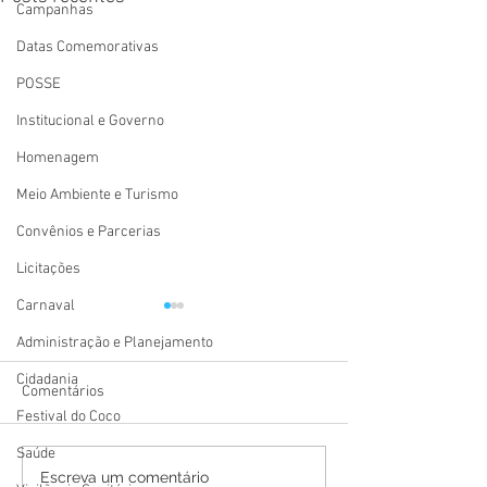
Campanhas
Datas Comemorativas
POSSE
Institucional e Governo
Homenagem
Meio Ambiente e Turismo
Convênios e Parcerias
Licitações
Carnaval
Administração e Planejamento
Cidadania
Comentários
Festival do Coco
Saúde
Festival Atsa Puyanawa
12 de junho: Feli
Escreva um comentário