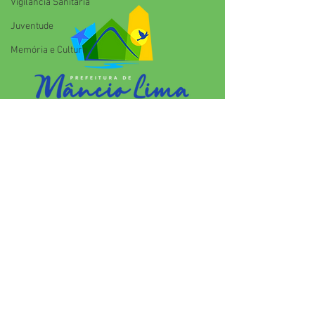
Vigilãncia Sanitária
indígena
Juventude
Memória e Cultura
SERVIÇO DE ATENDIMENTO AO 
CIDADÃO (SIC) E OUVIDORIA
Prefeitura de Mâncio Lima - Estado 
do Acre
CNPJ 04.059.671/0001-89
💻Acesso online: 
SIC 
| 
Fale Conosco
 | 
Ouvidoria
| 
Mapa do Site
📱Fone: +55 (68) 3343-1445 
(Responsável Jenildo Cavalcante)
🏢 Rua Anselmo Maia, n°2015, Bairro 
José Martins CEP: 69.990-000.Mâncio 