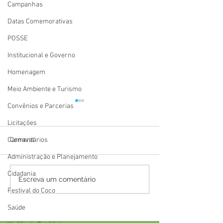
Campanhas
Datas Comemorativas
POSSE
Institucional e Governo
Homenagem
Meio Ambiente e Turismo
Convênios e Parcerias
Licitações
Carnaval
Comentários
Administração e Planejamento
Cidadania
Festival Atsa Puyanawa
12 de junho: Feli
Escreva um comentário
2026 tem início celebrando
Namorados!
Festival do Coco
a resistência, a
Saúde
ancestralidade e o
fortalecimento da cultura