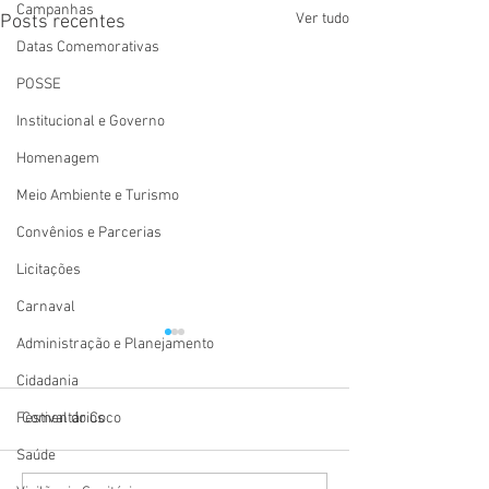
Campanhas
Ver tudo
Posts recentes
Datas Comemorativas
POSSE
Institucional e Governo
Homenagem
Meio Ambiente e Turismo
Convênios e Parcerias
Licitações
Carnaval
Administração e Planejamento
Cidadania
Festival do Coco
Comentários
Saúde