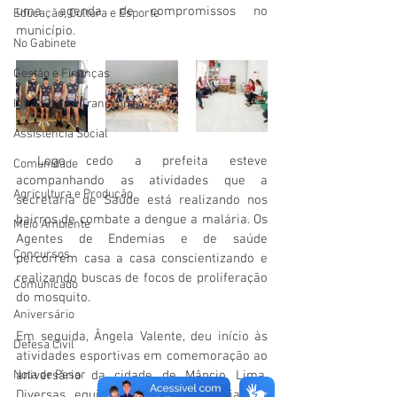
uma agenda de compromissos no 
Educação, Cultura e Esporte
município. 
No Gabinete
Gestão e Finanças
Infra, Obra e Transporte
Assistência Social
 Logo cedo a prefeita esteve 
Comunidade
acompanhando as atividades que a 
Agricultura e Produção
secretaria de Saúde está realizando nos 
bairros de combate a dengue a malária. Os 
Meio Ambiente
Agentes de Endemias e de saúde 
Concursos
percorrem casa a casa conscientizando e 
realizando buscas de focos de proliferação 
Comunicado
do mosquito. 
Aniversário
Em seguida, Ângela Valente, deu início às 
Defesa Civil
atividades esportivas em comemoração ao 
Nota de Pesar
aniversário da cidade de Mâncio Lima. 
Diversas equipes de vôlei prestigiam a 