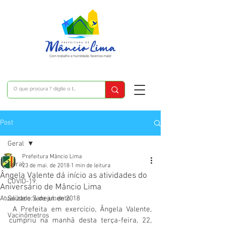
Post
Geral
Prefeitura Mâncio Lima
Geral
23 de mai. de 2018
1 min de leitura
Ângela Valente dá início as atividades do
COVID-19
Aniversário de Mâncio Lima
Atualizado:
Saúde e Saneamento
6 de jul. de 2018
 A Prefeita em exercício, Ângela Valente, 
Vacinômetros
cumpriu na manhã desta terça-feira, 22, 