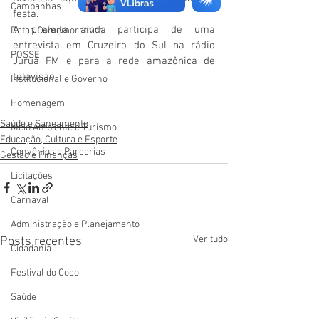
Campanhas
festa.
A prefeita ainda participa de uma 
Datas Comemorativas
entrevista em Cruzeiro do Sul na rádio 
POSSE
Juruá FM e para a rede amazônica de 
televisão.
Institucional e Governo
Homenagem
Saúde e Saneamento
Meio Ambiente e Turismo
Educação, Cultura e Esporte
Convênios e Parcerias
Gestão e Finanças
Licitações
Carnaval
Administração e Planejamento
Ver tudo
Posts recentes
Cidadania
Festival do Coco
Saúde