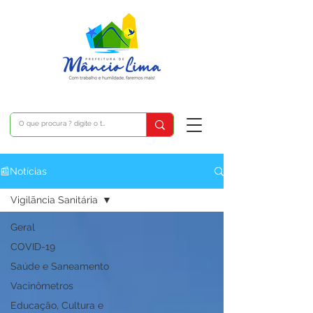
📰Notícias
Vigilãncia Sanitária
Geral
COVID-19
Saúde e Saneamento
Vacinômetros
Educação, Cultura e