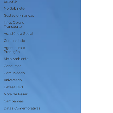
Esporte
No Gabinete
Gestão e Finanças
Infra, Obra e
Transporte
Assistência Social
Comunidade
Agricultura e
Produção
Meio Ambiente
Concursos
Comunicado
Aniversário
Defesa Civil
Nota de Pesar
Campanhas
Datas Comemorativas